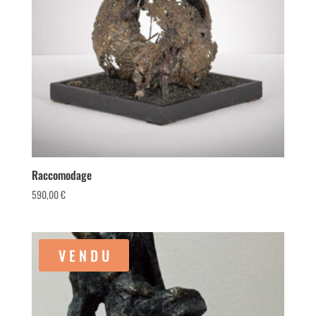
Raccomodage
590,00
€
V E N D U