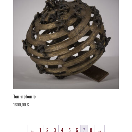
Tourneboule
1600,00
€
←
1
2
3
4
5
6
7
8
→