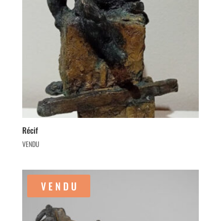
Récif
VENDU
V E N D U