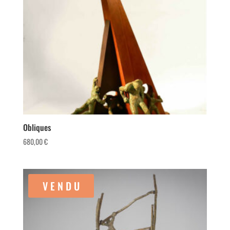
Obliques
680,00
€
V E N D U