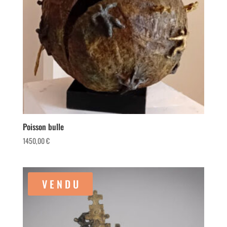
Poisson bulle
1450,00
€
V E N D U