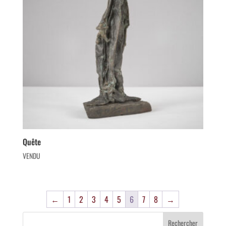
Quête
VENDU
←
1
2
3
4
5
6
7
8
→