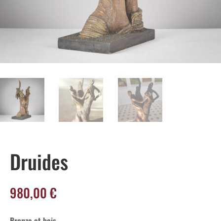
Druides
980,00
€
Bronze et bois